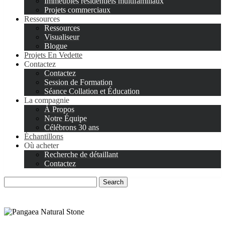
Immeubles résidentiels multifamiliaux
Projets commerciaux
Ressources
Ressources
Visualiseur
Blogue
Projets En Vedette
Contactez
Contactez
Session de Formation
Séance Collation et Éducation
La compagnie
À Propos
Notre Équipe
Célébrons 30 ans
Échantillons
Où acheter
Recherche de détaillant
Contactez
Search
for: