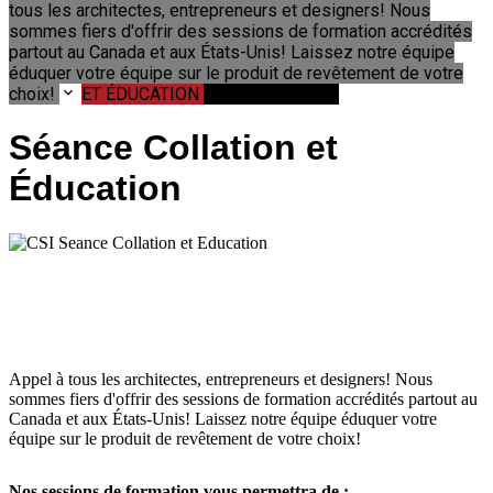
tous les architectes, entrepreneurs et designers! Nous
sommes fiers d'offrir des sessions de formation accrédités
partout au Canada et aux États-Unis! Laissez notre équipe
éduquer votre équipe sur le produit de revêtement de votre
choix!
keyboard_arrow_down
ET ÉDUCATION
EN SAVOIR PLUS
Séance Collation et
Éducation
Appel à tous les architectes, entrepreneurs et designers! Nous
sommes fiers d'offrir des sessions de formation
accrédités partout au
Canada et aux États-Unis! Laissez notre équipe éduquer votre
équipe sur le
produit de revêtement de votre choix!
Nos sessions de formation vous permettra de :