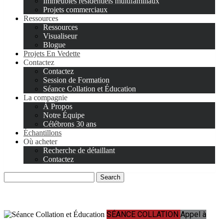
Immeubles résidentiels multifamiliaux
Projets commerciaux
Ressources
Ressources
Visualiseur
Blogue
Projets En Vedette
Contactez
Contactez
Session de Formation
Séance Collation et Éducation
La compagnie
À Propos
Notre Équipe
Célébrons 30 ans
Échantillons
Où acheter
Recherche de détaillant
Contactez
Search
for:
SÉANCE COLLATION
Appel à