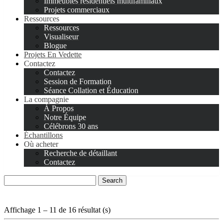
Immeubles résidentiels multifamiliaux
Projets commerciaux
Ressources
Ressources
Visualiseur
Blogue
Projets En Vedette
Contactez
Contactez
Session de Formation
Séance Collation et Éducation
La compagnie
À Propos
Notre Équipe
Célébrons 30 ans
Échantillons
Où acheter
Recherche de détaillant
Contactez
Search
for:
Affichage 1 – 11 de 16 résultat (s)