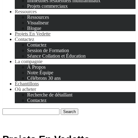
Immeubles résidentiels multifamiliaux
Projets commerciaux
Ressources
Ressources
Visualiseur
Blogue
Projets En Vedette
Contactez
Contactez
Session de Formation
Séance Collation et Éducation
La compagnie
À Propos
Notre Équipe
Célébrons 30 ans
Échantillons
Où acheter
Recherche de détaillant
Contactez
Search
for: