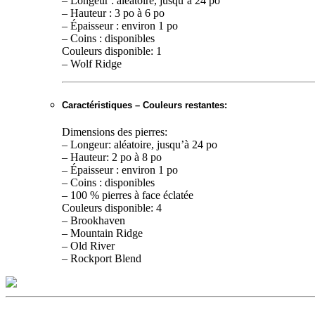
– Longeur : aléatoire, jusqu’à 24 po
– Hauteur : 3 po à 6 po
– Épaisseur : environ 1 po
– Coins : disponibles
Couleurs disponible: 1
– Wolf Ridge
Caractéristiques – Couleurs restantes:
Dimensions des pierres:
– Longeur: aléatoire, jusqu’à 24 po
– Hauteur: 2 po à 8 po
– Épaisseur : environ 1 po
– Coins : disponibles
– 100 % pierres à face éclatée
Couleurs disponible: 4
– Brookhaven
– Mountain Ridge
– Old River
– Rockport Blend