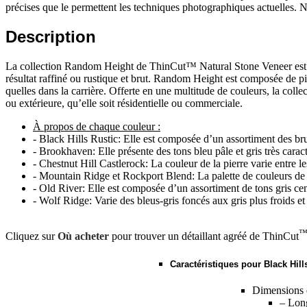
précises que le permettent les techniques photographiques actuelles. N
Description
La collection Random Height de ThinCut™ Natural Stone Veneer est un 
résultat raffiné ou rustique et brut. Random Height est composée de pier
quelles dans la carrière. Offerte en une multitude de couleurs, la co
ou extérieure, qu’elle soit résidentielle ou commerciale.
À propos de chaque couleur :
- Black Hills Rustic: Elle est composée d’un assortiment des br
- Brookhaven: Elle présente des tons bleu pâle et gris très cara
- Chestnut Hill Castlerock: La couleur de la pierre varie entre le
- Mountain Ridge et Rockport Blend: La palette de couleurs de M
- Old River: Elle est composée d’un assortiment de tons gris c
- Wolf Ridge: Varie des bleus-gris foncés aux gris plus froids et 
Cliquez sur
Où acheter
pour trouver un détaillant agréé de ThinCut
Caractéristiques pour Black Hill
Dimensions d
– Long