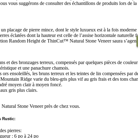
ous vous suggérons de consulter des échantillons de produits lors de la 
placage de pierre mince, dont le style luxueux est à la fois moderne et
res éclatées dont la hauteur est celle de l’assise horizontale naturelle f
llection Random Height de ThinCut™ Natural Stone Veneer saura s’agencer
uns et des bronzages terreux, compensés par quelques pièces de couleur 
ctéristique et une panachure chamois.
s ors ensoleillés, les bruns terreux et les teintes de lin compensées par d
ountain Ridge varie du bleu-gris plus vif au gris frais et des tons cha
endré moyen clair à moyen foncé.
aux gris plus clairs.
™
Natural Stone Veneer près de chez vous.
s Rustic:
es pierres:
ueur : 6 po à 24 po