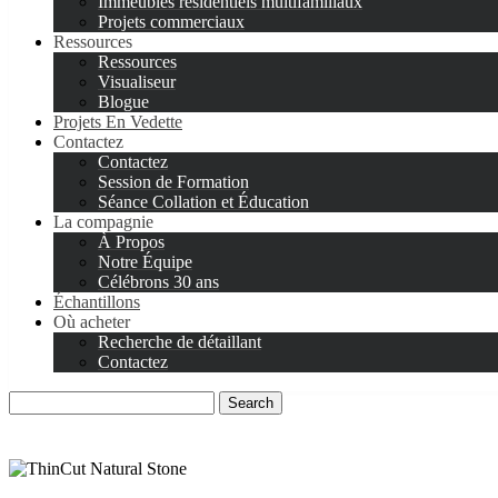
Immeubles résidentiels multifamiliaux
Projets commerciaux
Ressources
Ressources
Visualiseur
Blogue
Projets En Vedette
Contactez
Contactez
Session de Formation
Séance Collation et Éducation
La compagnie
À Propos
Notre Équipe
Célébrons 30 ans
Échantillons
Où acheter
Recherche de détaillant
Contactez
Search
for: