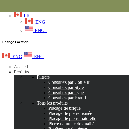
FR
ENG
ENG
Change Location:
ENG
ENG
Accueil
Produits
Filtrers
Consultez par Couleur
Consultez par Style
Consultez par Type
Consultez par Brand
Tous les produits
Placage de brique
Placage de pierre usinée
Placage de pierre naturelle
Pierre naturelle de qualité
Revêtement de pierre