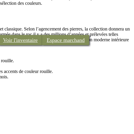
sélection des couleurs.
 classique. Selon l’agencement des pierres, la collection donnera un
ormée dans le roc il y a des millions d’années et prélevées telles
 à n’importe quelle palette dans une installation moderne intérieure
Voir l'inventaire
Espace marchand
rouille.
es accents de couleur rouille.
mois.