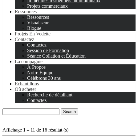
Immeubles résidentiels multifamiliaux
Projets commerciaux
Ressources
Ressources
Visualiseur
Blogue
Projets En Vedette
Contactez
Contactez
Session de Formation
Séance Collation et Éducation
La compagnie
À Propos
Notre Équipe
Célébrons 30 ans
Échantillons
Où acheter
Recherche de détaillant
Contactez
Search
for:
Affichage 1 – 11 de 16 résultat (s)